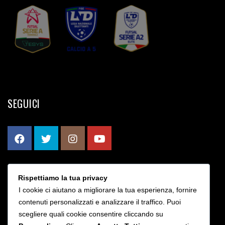
SEGUICI
Rispettiamo la tua privacy
CONTATTI
I cookie ci aiutano a migliorare la tua esperienza, fornire
contenuti personalizzati e analizzare il traffico. Puoi
scegliere quali cookie consentire cliccando su
Via Bruno Rizzieri 203 - Roma