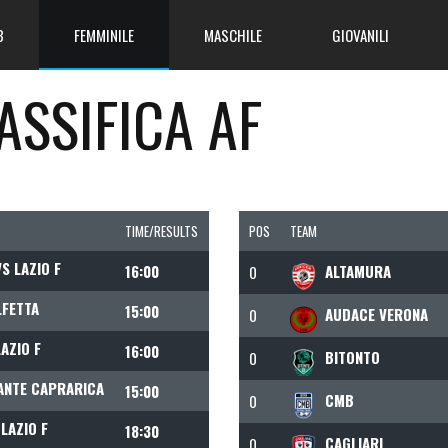
B
FEMMINILE
MASCHILE
GIOVANILI
LASSIFICA AF
TIME/RESULTS
POS
TEAM
 LAZIO F
16:00
ALTAMURA
0
LFETTA
15:00
AUDACE VERONA
0
AZIO F
16:00
BITONTO
0
VANTE CAPRARICA
15:00
CMB
0
LAZIO F
18:30
CAGLIARI
0