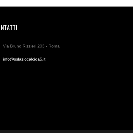
ONTATTI
Via Bruno Rizzieri 203 - Roma
info@sslaziocalcioa5.it