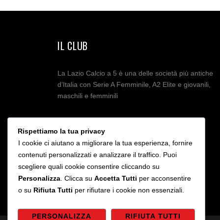
IL CLUB
La Lazio Calcio a 5 è una delle società più antiche
d’Italia con Serie A Femminile, A2 Elite e giovanili,
maschili e femminili
Rispettiamo la tua privacy
I cookie ci aiutano a migliorare la tua esperienza, fornire
contenuti personalizzati e analizzare il traffico. Puoi
scegliere quali cookie consentire cliccando su
Personalizza
. Clicca su
Accetta Tutti
per acconsentire
o su
Rifiuta Tutti
per rifiutare i cookie non essenziali.
PERSONALIZZA
RIFIUTA TUTTI