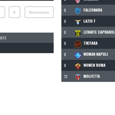
FALCONARA
0
4
5
Successivo
LAZIO F
0
LEVANTE CAPRARIC
0
ULTS
TIKITAKA
0
WOMAN NAPOLI
0
WOMEN ROMA
0
MOLFETTA
12