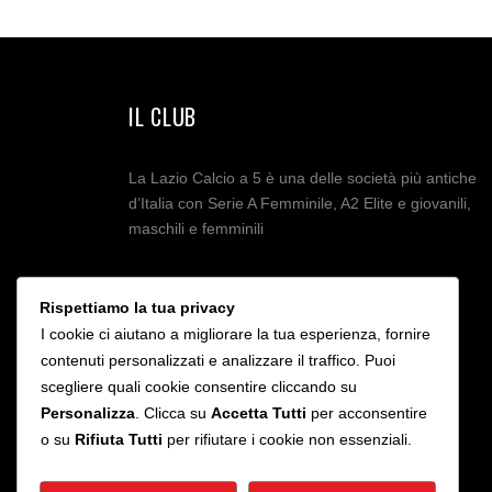
IL CLUB
La Lazio Calcio a 5 è una delle società più antiche
d’Italia con Serie A Femminile, A2 Elite e giovanili,
maschili e femminili
Rispettiamo la tua privacy
I cookie ci aiutano a migliorare la tua esperienza, fornire
contenuti personalizzati e analizzare il traffico. Puoi
scegliere quali cookie consentire cliccando su
Personalizza
. Clicca su
Accetta Tutti
per acconsentire
o su
Rifiuta Tutti
per rifiutare i cookie non essenziali.