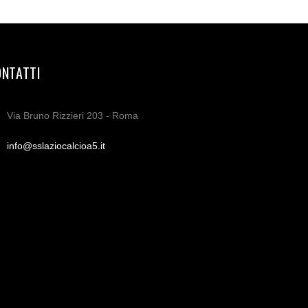
ONTATTI
Via Bruno Rizzieri 203 - Roma
info@sslaziocalcioa5.it