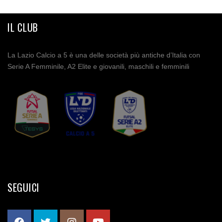
IL CLUB
La Lazio Calcio a 5 è una delle società più antiche d’Italia con
Serie A Femminile, A2 Elite e giovanili, maschili e femminili
SEGUICI