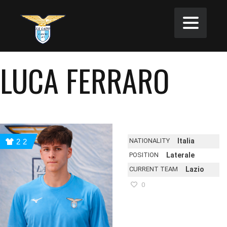
LUCA FERRARO
NATIONALITY
Italia
22
POSITION
Laterale
CURRENT TEAM
Lazio
0