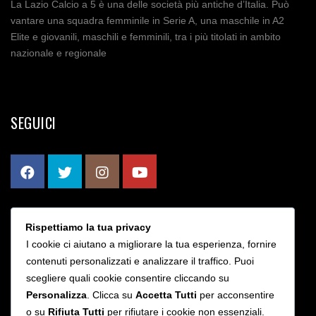
La Lazio Calcio a 5 è una delle società più antiche d’Italia. Può
vantare una squadra femminile in Serie A, una maschile in A2
Elite e giovanili, maschili e femminili, tra i più titolati in ambito
nazionale e regionale
SEGUICI
Rispettiamo la tua privacy
CONTATTI
I cookie ci aiutano a migliorare la tua esperienza, fornire
contenuti personalizzati e analizzare il traffico. Puoi
scegliere quali cookie consentire cliccando su
Via Bruno Rizzieri 203 - Roma
Personalizza
. Clicca su
Accetta Tutti
per acconsentire
info@sslaziocalcioa5.it
o su
Rifiuta Tutti
per rifiutare i cookie non essenziali.