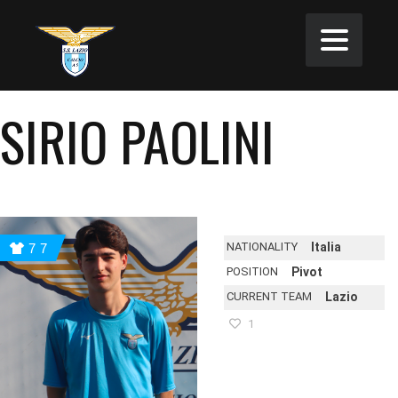
SIRIO PAOLINI
NATIONALITY
Italia
77
POSITION
Pivot
CURRENT TEAM
Lazio
1