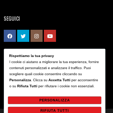
SEGUICI
Rispettiamo la tua privacy
CONTATTI
I cookie ci aiutano a migliorare la tua esperienza, fornire
contenuti personalizzati e analizzare il traffico. Puoi
scegliere quali cookie consentire cliccando su
Via Bruno Rizzieri 203 - Roma
Personalizza
. Clicca su
Accetta Tutti
per acconsentire
info@sslaziocalcioa5.it
o su
Rifiuta Tutti
per rifiutare i cookie non essenziali.
PERSONALIZZA
RIFIUTA TUTTI