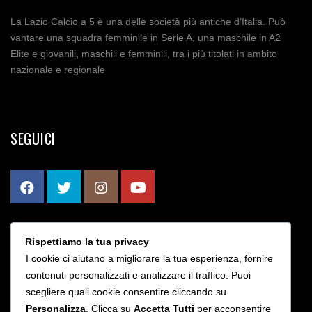
La Lazio Calcio a 5 è una delle società più antiche d’Italia. Può
vantare una squadra femminile in Serie A, una maschile in A2
Elite e giovanili, maschili e femminili, tra i più titolati in ambito
nazionale e regionale
SEGUICI
Rispettiamo la tua privacy
CONTATTI
I cookie ci aiutano a migliorare la tua esperienza, fornire
contenuti personalizzati e analizzare il traffico. Puoi
scegliere quali cookie consentire cliccando su
Via Bruno Rizzieri 203 - Roma
Personalizza
. Clicca su
Accetta Tutti
per acconsentire