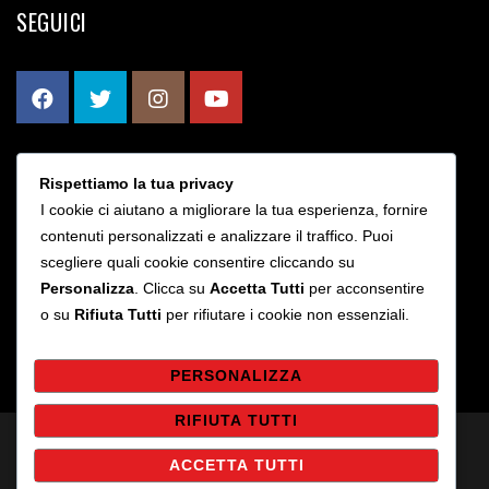
SEGUICI
Rispettiamo la tua privacy
CONTATTI
I cookie ci aiutano a migliorare la tua esperienza, fornire
contenuti personalizzati e analizzare il traffico. Puoi
scegliere quali cookie consentire cliccando su
Via Bruno Rizzieri 203 - Roma
Personalizza
. Clicca su
Accetta Tutti
per acconsentire
info@sslaziocalcioa5.it
o su
Rifiuta Tutti
per rifiutare i cookie non essenziali.
PERSONALIZZA
RIFIUTA TUTTI
ACCETTA TUTTI