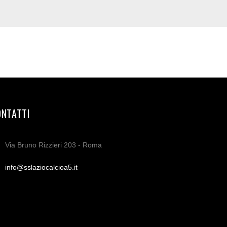
ONTATTI
Via Bruno Rizzieri 203 - Roma
info@sslaziocalcioa5.it