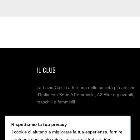
IL CLUB
La Lazio Calcio a 5 è una delle società più antiche
d’Italia con Serie A Femminile, A2 Elite e giovanili,
maschili e femminili
Rispettiamo la tua privacy
I cookie ci aiutano a migliorare la tua esperienza, fornire
contenuti personalizzati e analizzare il traffico. Puoi