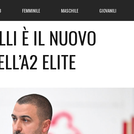
B
FEMMINILE
MASCHILE
GIOVANILI
LLI È IL NUOVO
LL’A2 ELITE