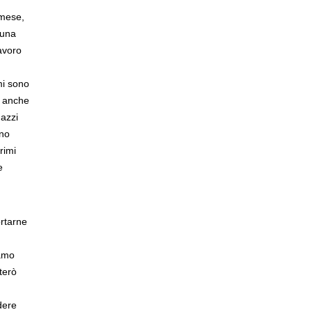
 mese,
 una
lavoro
mi sono
è anche
gazzi
nno
rimi
e
ortarne
iamo
terò
dere