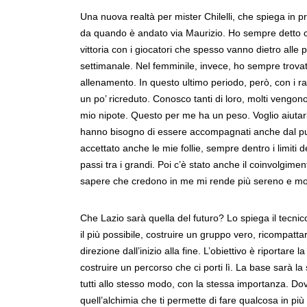
Una nuova realtà per mister Chilelli, che spiega in pr
da quando è andato via Maurizio. Ho sempre detto ch
vittoria con i giocatori che spesso vanno dietro alle 
settimanale. Nel femminile, invece, ho sempre trovato
allenamento. In questo ultimo periodo, però, con i 
un po’ ricreduto. Conosco tanti di loro, molti vengon
mio nipote. Questo per me ha un peso. Voglio aiutar
hanno bisogno di essere accompagnati anche dal pun
accettato anche le mie follie, sempre dentro i limiti 
passi tra i grandi. Poi c’è stato anche il coinvolgime
sapere che credono in me mi rende più sereno e mot
Che Lazio sarà quella del futuro? Lo spiega il tecnic
il più possibile, costruire un gruppo vero, ricompatta
direzione dall’inizio alla fine. L’obiettivo è riportar
costruire un percorso che ci porti lì. La base sarà la
tutti allo stesso modo, con la stessa importanza. Dov
quell’alchimia che ti permette di fare qualcosa in pi