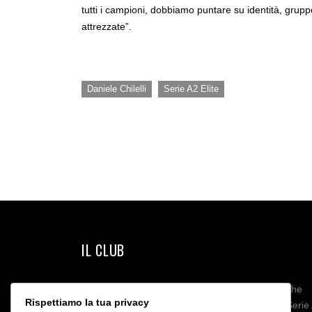
tutti i campioni, dobbiamo puntare su identità, grup
attrezzate”.
,
Daniele Chilelli
Serie A2 Elite
IL CLUB
La Lazio Calcio a 5 è una delle società più antiche
Rispettiamo la tua privacy
d’Italia. Può vantare una squadra femminile in Serie 