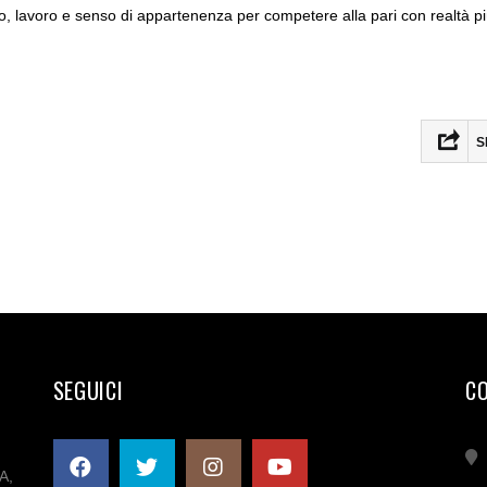
po, lavoro e senso di appartenenza per competere alla pari con realtà p
S
SEGUICI
C
A,