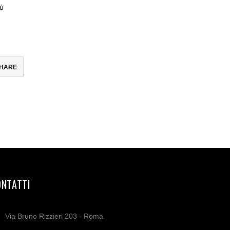
iù
HARE
ONTATTI
Via Bruno Rizzieri 203 - Roma