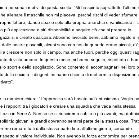
ima persona i motivi di questa scelta: “Mi ha spinto soprattutto l’ultimo
e allenare il maschile non mi piaceva, perché rischi di veder sfumare
proprie letture, dando spazio solo alla propria anarchia e vanificando il 
 più applicazione e più disponibilità a seguire ciò che si prepara in
ragazzi si è creato qualcosa. Abbiamo lavorato bene, abbiamo legato e 
o dalle nostre giovanili, alcuni sono con noi da quando erano piccoli, c’
li a crescere non solo in campo, ma anche fuori, perché oggi questi ra
to di vista umano. In questo mese mi hanno seguito, rispettato e ha
dello sport e dello spogliatoio. Sono contento di accompagnarli nei loro p
nto della società: i dirigenti mi hanno chiesto di mettermi a disposizione 
ivato”.
o in maniera chiara: “L’approccio sarà basato sull’entusiasmo. Voglio p
re i rapporti tra i giocatori e creare una squadra che vada nella stessa
e la Lazio in Serie A. Non so se ci riusciremo subito o più avanti, ma dobb
 solidità: giovani e grandi dovranno sentirsi parte della stessa cosa. Trat
remo remare tutti dalla stessa parte fino all’ultimo giorno, cercando
ù rispetto al valore individuale. Non avendo la forza economica per pren