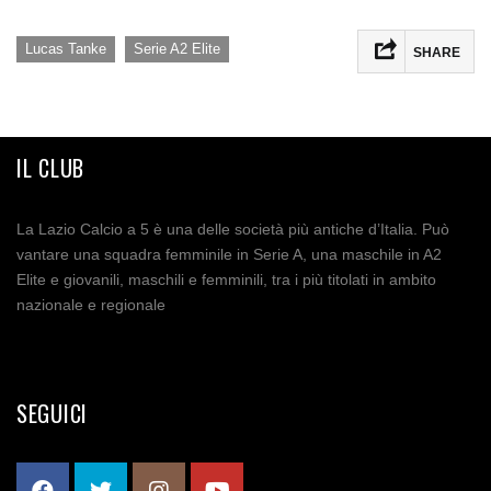
,
Lucas Tanke
Serie A2 Elite
SHARE
IL CLUB
La Lazio Calcio a 5 è una delle società più antiche d’Italia. Può
vantare una squadra femminile in Serie A, una maschile in A2
Elite e giovanili, maschili e femminili, tra i più titolati in ambito
nazionale e regionale
SEGUICI