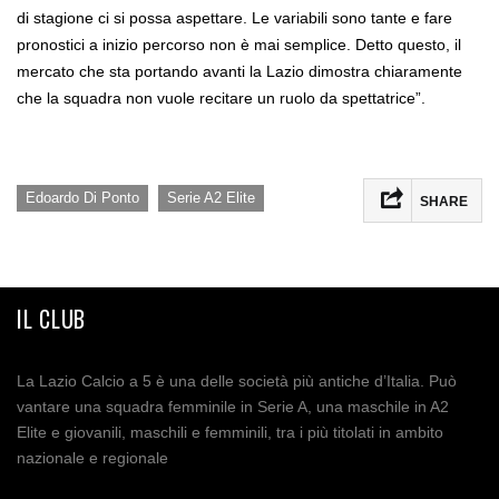
di stagione ci si possa aspettare. Le variabili sono tante e fare
pronostici a inizio percorso non è mai semplice. Detto questo, il
mercato che sta portando avanti la Lazio dimostra chiaramente
che la squadra non vuole recitare un ruolo da spettatrice”.
,
Edoardo Di Ponto
Serie A2 Elite
SHARE
IL CLUB
La Lazio Calcio a 5 è una delle società più antiche d’Italia. Può
vantare una squadra femminile in Serie A, una maschile in A2
Elite e giovanili, maschili e femminili, tra i più titolati in ambito
nazionale e regionale