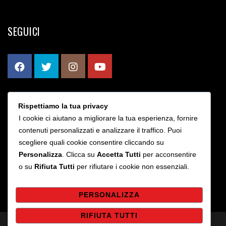
SEGUICI
Rispettiamo la tua privacy
CONTATTI
I cookie ci aiutano a migliorare la tua esperienza, fornire
contenuti personalizzati e analizzare il traffico. Puoi
scegliere quali cookie consentire cliccando su
Via Bruno Rizzieri 203 - Roma
Personalizza
. Clicca su
Accetta Tutti
per acconsentire
info@sslaziocalcioa5.it
o su
Rifiuta Tutti
per rifiutare i cookie non essenziali.
PERSONALIZZA
RIFIUTA TUTTI