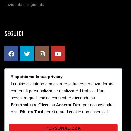
nazionale e regionale
SEGUICI
Rispettiamo la tua privacy
CONTATTI
I cookie ci aiutano a migliorare la tua esperienza, fornire
contenuti personalizzati e analizzare il traffico. Puoi
scegliere quali cookie consentire cliccando su
Via Bruno Rizzieri 203 - Roma
Personalizza
. Clicca su
Accetta Tutti
per acconsentire
info@sslaziocalcioa5.it
o su
Rifiuta Tutti
per rifiutare i cookie non essenziali.
PERSONALIZZA